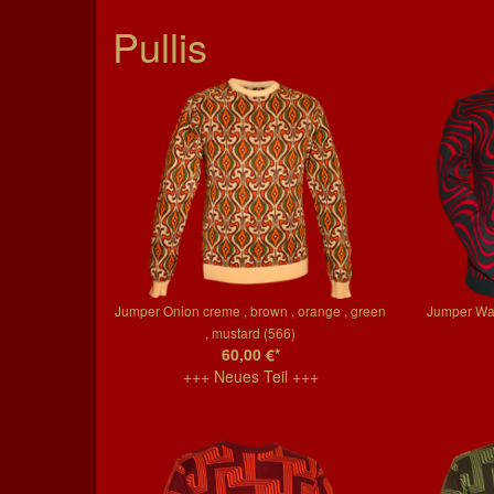
Pullis
Jumper Onion creme , brown , orange , green
Jumper Wav
, mustard (566)
60,00 €*
+++ Neues Teil +++