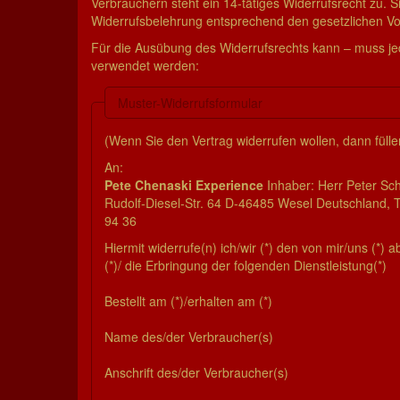
Verbrauchern steht ein 14-tätiges Widerrufsrecht zu. S
Widerrufsbelehrung entsprechend den gesetzlichen Vor
Für die Ausübung des Widerrufsrechts kann – muss j
verwendet werden:
Muster-Widerrufsformular
(Wenn Sie den Vertrag widerrufen wollen, dann fülle
An:
Pete Chenaski Experience
Inhaber: Herr Peter 
Rudolf-Diesel-Str. 64 D-46485 Wesel Deutschland, Te
94 36
Hiermit widerrufe(n) ich/wir (*) den von mir/uns (*
(*)/ die Erbringung der folgenden Dienstleistung(*)
Bestellt am (*)/erhalten am (*)
Name des/der Verbraucher(s)
Anschrift des/der Verbraucher(s)