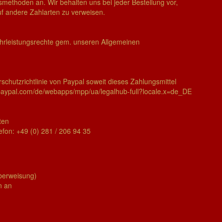
methoden an. Wir behalten uns bei jeder Bestellung vor,
f andere Zahlarten zu verweisen.
rleistungsrechte gem. unseren Allgemeinen
schutzrichtlinie von Paypal soweit dieses Zahlungsmittel
aypal.com/­de/­webapps/­mpp/­ua/­legalhub-full?locale.x=de_DE
ten
efon: +49 (0) 281 / 206 94 35
Überweisung)
n an