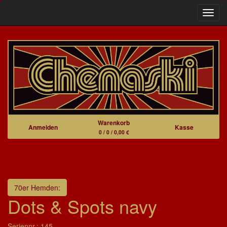
Navig
Warenkorb
Anmelden
Kasse
0 / 0 / 0,00 €
70er Hemden:
Dots & Spots navy
Seriennr.: 145