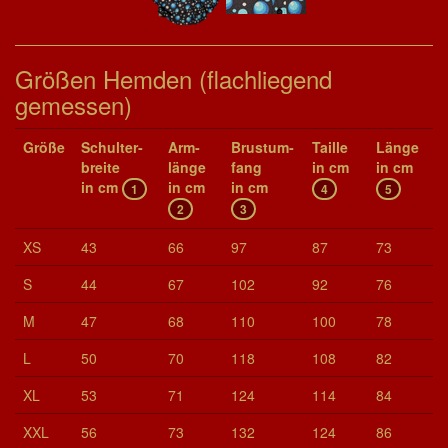
Größen Hemden (flachliegend
gemessen)
Größe
Schul­ter­
Arm­
Brust­um­
Taille
Länge
brei­te
länge
fang
in cm
in cm
in cm
in cm
in cm
1
4
5
2
3
XS
43
66
97
87
73
S
44
67
102
92
76
M
47
68
110
100
78
L
50
70
118
108
82
XL
53
71
124
114
84
XXL
56
73
132
124
86