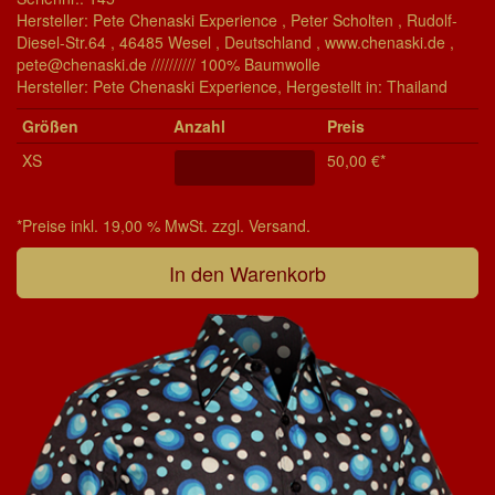
Hersteller: Pete Chenaski Experience , Peter Scholten , Rudolf-
Diesel-Str.64 , 46485 Wesel , Deutschland , www.chenaski.de ,
pete@chenaski.de ////////// 100% Baumwolle
Her­stel­ler: Pete Chenaski Experience, Her­ge­stel­lt in: Thailand
Grö­ßen
Anzahl
Preis
XS
50,00 €*
*Preise inkl. 19,00 % MwSt. zzgl. Versand.