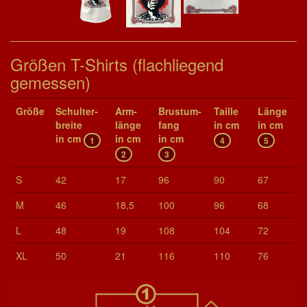
Größen T-Shirts (flachliegend
gemessen)
Größe
Schul­ter­
Arm­
Brust­um­
Taille
Länge
brei­te
länge
fang
in cm
in cm
in cm
in cm
in cm
1
4
5
2
3
S
42
17
96
90
67
M
46
18,5
100
96
68
L
48
19
108
104
72
XL
50
21
116
110
76