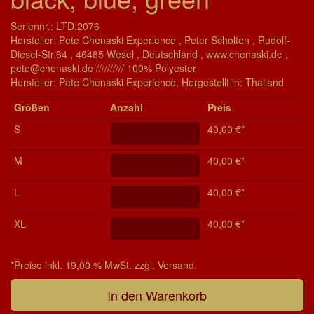
Seriennr.: LTD.2076
Hersteller: Pete Chenaski Experience , Peter Scholten , Rudolf-
Diesel-Str.64 , 46485 Wesel , Deutschland , www.chenaski.de ,
pete@chenaski.de ////////// 100% Polyester
Her­stel­ler: Pete Chenaski Experience, Her­ge­stel­lt in: Thailand
Grö­ßen
Anzahl
Preis
S
40,00 €*
M
40,00 €*
L
40,00 €*
XL
40,00 €*
*Preise inkl. 19,00 % MwSt. zzgl. Versand.