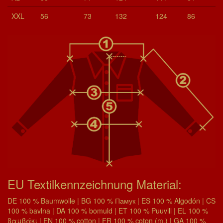
XXL
56
73
132
124
86
EU Textilkennzeichnung Material:
DE 100 % Baumwolle | BG 100 % Памук | ES 100 % Algodón | CS
100 % bavlna | DA 100 % bomuld | ET 100 % Puuvill | EL 100 %
βαμβάκι | EN 100 % cotton | FR 100 % coton (m.) | GA 100 %