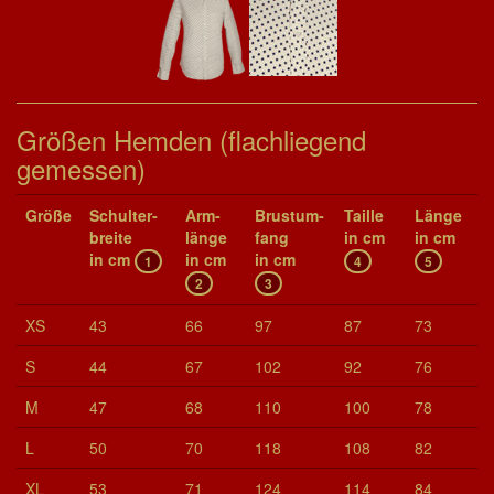
Größen Hemden (flachliegend
gemessen)
Größe
Schul­ter­
Arm­
Brust­um­
Taille
Länge
brei­te
länge
fang
in cm
in cm
in cm
in cm
in cm
1
4
5
2
3
XS
43
66
97
87
73
S
44
67
102
92
76
M
47
68
110
100
78
L
50
70
118
108
82
XL
53
71
124
114
84