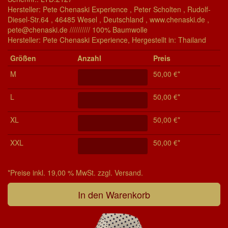
Hersteller: Pete Chenaski Experience , Peter Scholten , Rudolf-
Diesel-Str.64 , 46485 Wesel , Deutschland , www.chenaski.de ,
pete@chenaski.de ////////// 100% Baumwolle
Her­stel­ler: Pete Chenaski Experience, Her­ge­stel­lt in: Thailand
Grö­ßen
Anzahl
Preis
M
50,00 €*
L
50,00 €*
XL
50,00 €*
XXL
50,00 €*
*Preise inkl. 19,00 % MwSt. zzgl. Versand.